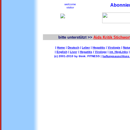
welcome
Abonnier
visitor
bitte unterstützt >>
Aids Kritik Stichwo
|
Home
|
Deutsch
|
Leber
|
Hepatitis
|
Virologie
|
Natu
|
English
|
Liver
|
Hepatitis
|
Virology
|
int. HepLinks
(c) 2001-2010 by think: FITNESS |
haftungsauschluss 