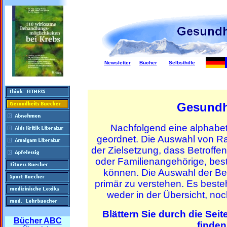
Newsletter
Bücher
Selbsthilfe
Gesundh
Nachfolgend eine alphab
geordnet. Die Auswahl von R
der Zielsetzung, dass Betroffe
oder Familienangehörige, bes
können. Die Auswahl der Be
primär zu verstehen. Es besteh
weder in der Übersicht, n
Blättern Sie durch die Sei
Bücher ABC
finden.