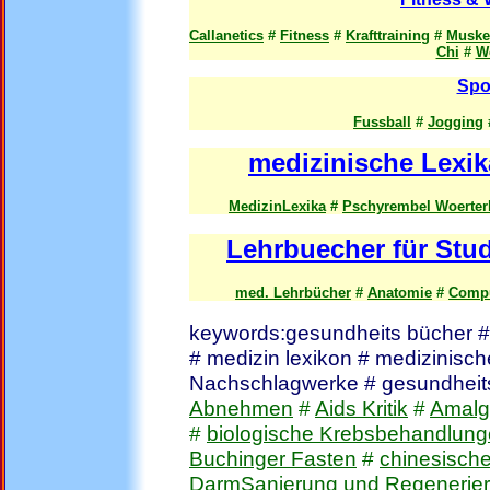
Callanetics
#
Fitness
#
Krafttraining
#
Muskel
Chi
#
W
Spo
Fussball
#
Jogging
medizinische Lexi
MedizinLexika
#
Pschyrembel Woerter
Lehrbuecher für Stu
med. Lehrbücher
#
Anatomie
#
Compu
keywords:gesundheits bücher #
# medizin lexikon # medizinisc
Nachschlagwerke # gesundheits
Abnehmen
#
Aids Kritik
#
Amalg
#
biologische Krebsbehandlun
Buchinger Fasten
#
chinesisch
DarmSanierung und Regenerie