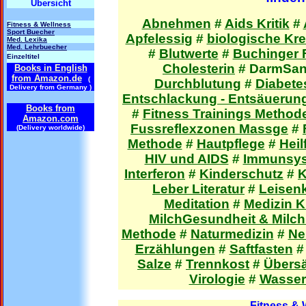
Übersicht
Abnehmen
#
Aids Kritik
#
Fitness & Wellness
Sport Buecher
Apfelessig
#
biologische K
Med. Lexika
Med. Lehrbuecher
#
Blutwerte
#
Buchinger 
Einzeltitel
Cholesterin
#
DarmSan
Books in English
from Amazon.de
(
Durchblutung
#
Diabete
Delivery from Germany )
Entschlackung - Entsäuerun
Books from
#
Fitness Trainings Method
Amazon.com
Fussreflexzonen Massge
#
(Delivery worldwide)
Methode
#
Hautpflege
#
Heil
HIV und AIDS
#
Immunsy
Interferon
#
Kinderschutz
#
K
Leber Literatur
#
Leisen
Meditation
#
Medizin Kr
MilchGesundheit & Milc
Methode
#
Naturmedizin
#
Ne
Erzählungen
#
Saftfasten
Salze
#
Trennkost
#
Übers
Virologie
#
Wasser
Fitness &