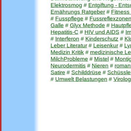
Elektrosmog
#
Entgiftung - Ent
Ernährungs Ratgeber
#
Fitness
#
Fusspflege
#
Fussreflexzone
Galle
#
Glyx Methode
#
Hautpfl
Hepatitis-C
#
HIV und AIDS
#
I
#
Interferon
#
Kinderschutz
#
Kl
Leber Literatur
#
Leisenkur
#
Ly
Medizin Kritik
#
medizinische Le
MilchProbleme
#
Mistel
#
Monti
Neurodermitis
#
Nieren
#
roman
Satire
#
Schilddrüse
#
Schüssle
#
Umwelt Belastungen
#
Virolog