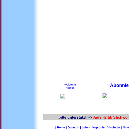
welcome
Abonnier
visitor
bitte unterstützt >>
Aids Kritik Stichw
|
Home
|
Deutsch
|
Leber
|
Hepatitis
|
Virologie
|
Natu