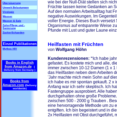
wie bei der Null-Diät stellen sich nich
Übersäuerung
Früchte lassen keine Gedanken an S
Umwelt Belastungen
Auf den normalen Arbeitsalltag hat Fr
Virologie
negative Auswirkungen. Im Gegenteil:
Wasser
voller Energie. Dieses Buch versetzt 
Wasser & Salz
Organismus auf entspannte Weise zu e
Zahn-Pflege und -
Sanierung
Pfunde mit Lust und guter Laune ei
ZuckerSchaeden
Heilfasten mit Früchten
Einzel Publikationen
Mythos HIV
von
Wolfgang Höhn
Kundenrezensionen: “
Ich habe jah
Books in English
gefastet. Es kostete mich und alle, di
from Amazon.de
(
immer zwischen 10-12 Damen (1 x 1 H
Delivery from Germany )
das Heilfasten neben dem Arbeiten du
'Jahr machte mich mein Sohn auf di
Books from
ich habe es mir spontan gekauft. 2 x i
Amazon.com
(Delivery
Anfang war ich sehr skeptisch. Ich h
worldwide)
Fastengruppe ausprobiert. Alle habe
durchgehalten ohne große Probleme
zwischen 500 - 2000 g Trauben . Bes
eine hervorragende Methode um zu e
entgiften. Ich bin begeistert und in 
2x Heilfasten mit Obst durchgeführt, 