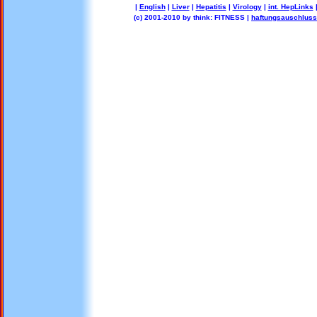
|
English
|
Liver
|
Hepatitis
|
Virology
|
int. HepLinks
(c) 2001-2010 by think: FITNESS |
haftungsauschluss 