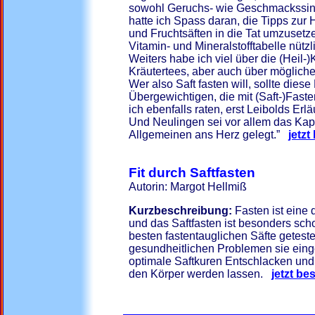
sowohl Geruchs- wie Geschmackssin
hatte ich Spass daran, die Tipps zur
und Fruchtsäften in die Tat umzusetze
Vitamin- und Mineralstofftabelle nützl
Weiters habe ich viel über die (Heil-)
Kräutertees, aber auch über möglich
Wer also Saft fasten will, sollte diese
Übergewichtigen, die mit (Saft-)Fas
ich ebenfalls raten, erst Leibolds Er
Und Neulingen sei vor allem das Kapi
Allgemeinen ans Herz gelegt.”
jetzt
Fit durch Saftfasten
Autorin: Margot Hellmiß
Kurzbeschreibung:
Fasten ist eine
und das Saftfasten ist besonders scho
besten fastentauglichen Säfte geteste
gesundheitlichen Problemen sie eing
optimale Saftkuren Entschlacken und
den Körper werden lassen.
jetzt bes