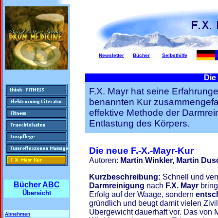
Newsletter
Bücher
Selbsthilfe
Die
F.X. Mayr hat seine Erfahrunge
benannten Kur zusammengefass
effektive Methode der Darmre
Entlastung des Körpers.
Die neue F.-X.-Mayr-Kur
Autoren:
Martin Winkler, Martin Du
Kurzbeschreibung:
Schnell und ve
Bücher ABC
Darmreinigung
nach
F.X. Mayr
bring
Übersicht
Erfolg auf der Waage, sondern
entsc
gründlich und beugt damit vielen Zivi
Übergewicht dauerhaft vor. Das von 
Abnehmen