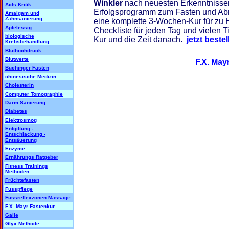
Winkler
nach neuesten Erkenntnissen
Aids Kritik
Erfolgsprogramm zum Fasten und Abn
Amalgam und
Zahnsanierung
eine komplette 3-Wochen-Kur für zu H
Apfelessig
Checkliste für jeden Tag und vielen T
biologische
Kur und die Zeit danach.
jetzt bestel
Krebsbehandlung
Bluthochdruck
Blutwerte
F.X. May
Buchinger Fasten
chinesische Medizin
Cholesterin
Computer Tomographie
Darm Sanierung
Diabetes
Elektrosmog
Entgiftung -
Entschlackung -
Entsäuerung
Enzyme
Ernährungs Ratgeber
Fitness Trainings
Methoden
Früchtefasten
Fusspflege
Fussreflexzonen Massage
F.X. Mayr Fastenkur
Galle
Glyx Methode