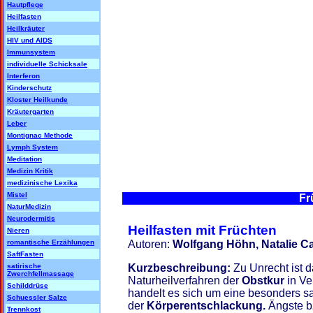
Hautpflege
Heilfasten
Heilkräuter
HIV und AIDS
Immunsystem
individuelle Schicksale
Interferon
Kinderschutz
Kloster Heilkunde
Kräutergarten
Leber
Montignac Methode
Lymph System
Meditation
Medizin Kritik
medizinische Lexika
Mistel
Fr
NaturMedizin
Neurodermitis
Heilfasten mit Früchten
Nieren
romantische Erzählungen
Autoren:
Wolfgang Höhn, Natalie C
SaftFasten
satirische
Kurzbeschreibung:
Zu Unrecht ist 
Zwerchfellmassage
Naturheilverfahren der
Obstkur
in Ve
Schilddrüse
handelt es sich um eine besonders s
Schuessler Salze
der
Körperentschlackung.
Ängste b
Trennkost