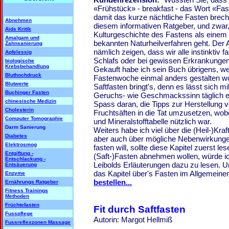
«Frühstück» - breakfast - das Wort «Fas
damit das kurze nächtliche Fasten brech
Abnehmen
diesem informativen Ratgeber, und zwar
Aids Kritik
Kulturgeschichte des Fastens als einem d
Amalgam und
bekannten Naturheilverfahren geht. Der A
Zahnsanierung
nämlich zeigen, dass wir alle instinktiv 
Apfelessig
Schlafs oder bei gewissen Erkrankungen
biologische
Krebsbehandlung
Gekauft habe ich sein Buch übrigens, wei
Bluthochdruck
Fastenwoche einmal anders gestalten wo
Blutwerte
Saftfasten bringt's, denn es lässt sich m
Buchinger Fasten
Geruchs- wie Geschmackssinn täglich e
chinesische Medizin
Spass daran, die Tipps zur Herstellung
Cholesterin
Fruchtsäften in die Tat umzusetzen, wobe
Computer Tomographie
und Mineralstofftabelle nützlich war.
Darm Sanierung
Weiters habe ich viel über die (Heil-)Kra
Diabetes
aber auch über mögliche Nebenwirkungen
Elektrosmog
fasten will, sollte diese Kapitel zuerst l
Entgiftung -
(Saft-)Fasten abnehmen wollen, würde ich
Entschlackung -
Leibolds Erläuterungen dazu zu lesen. U
Entsäuerung
das Kapitel über's Fasten im Allgemeine
Enzyme
bestellen...
Ernährungs Ratgeber
Fitness Trainings
Methoden
Früchtefasten
Fit durch Saftfasten
Fusspflege
Autorin: Margot Hellmiß
Fussreflexzonen Massage