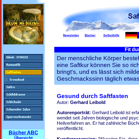
Newsletter
Bücher
Selbsthilfe
Fit du
Der menschliche Körper beste
eine Saftkur können Sie so ric
bringt's, und es lässt sich mil
Geschmackssinn täglich etwas
Gesund durch Saftfasten
Autor:
Gerhard Leibold
Autorenporträt:
Gerhard Leibold ist erf
wendet seit Jahren biologische und psy
Heilverfahren an. Er hat zahlreiche Bü
veröffentlicht.
Bücher ABC
Übersicht
Kundenrezension:
“Wussten Sie, dass i