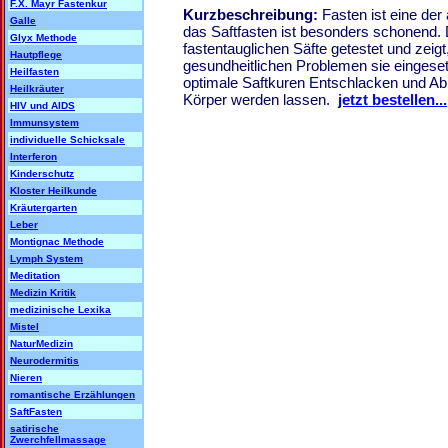
F.X. Mayr Fastenkur
Kurzbeschreibung:
Fasten ist eine der
Galle
das Saftfasten ist besonders schonend. D
Glyx Methode
fastentauglichen Säfte getestet und zeigt
Hautpflege
gesundheitlichen Problemen sie eingese
Heilfasten
optimale Saftkuren Entschlacken und Ab
Heilkräuter
Körper werden lassen.
jetzt bestellen...
HIV und AIDS
Immunsystem
individuelle Schicksale
Interferon
Kinderschutz
Kloster Heilkunde
Kräutergarten
Leber
Montignac Methode
Lymph System
Meditation
Medizin Kritik
medizinische Lexika
Mistel
NaturMedizin
Neurodermitis
Nieren
romantische Erzählungen
SaftFasten
satirische
Zwerchfellmassage