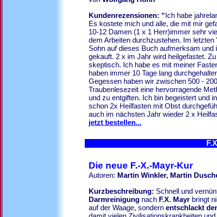
Kundenrezensionen: “
Ich habe jahrela
Es kostete mich und alle, die mit mir g
10-12 Damen (1 x 1 Herr)immer sehr viel
dem Arbeiten durchzustehen. Im letzten
Sohn auf dieses Buch aufmerksam und i
gekauft. 2 x im Jahr wird heilgefastet. Z
skeptisch. Ich habe es mit meiner Fasten
haben immer 10 Tage lang durchgehalte
Gegessen haben wir zwischen 500 - 200
Traubenlesezeit eine hervorragende Me
und zu entgiften. Ich bin begeistert und 
schon 2x Heilfasten mit Obst durchgeführ
auch im nächsten Jahr wieder 2 x Heilfa
jetzt bestellen...
F.
Die neue F.-X.-Mayr-Kur
Autoren:
Martin Winkler, Martin Dusch
Kurzbeschreibung:
Schnell und vernün
Darmreinigung
nach
F.X. Mayr
bringt n
auf der Waage, sondern
entschlackt de
damit vielen Zivilisationskrankheiten un