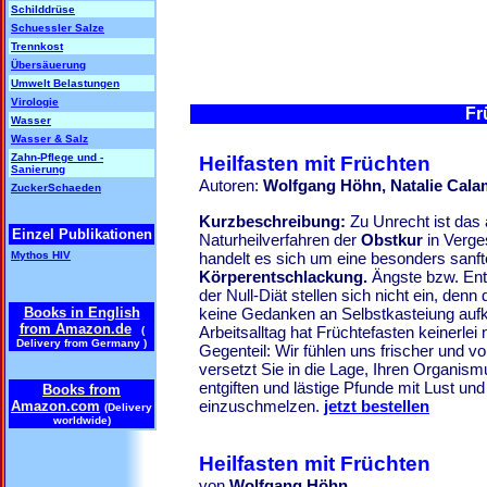
Schilddrüse
Schuessler Salze
Trennkost
Übersäuerung
Umwelt Belastungen
Virologie
Fr
Wasser
Wasser & Salz
Zahn-Pflege und -
Heilfasten mit Früchten
Sanierung
Autoren:
Wolfgang Höhn, Natalie Cala
ZuckerSchaeden
Kurzbeschreibung:
Zu Unrecht ist das
Einzel Publikationen
Naturheilverfahren der
Obstkur
in Verge
Mythos HIV
handelt es sich um eine besonders sanf
Körperentschlackung.
Ängste bzw. Ent
der Null-Diät stellen sich nicht ein, denn
Books in English
keine Gedanken an Selbstkasteiung au
from Amazon.de
Arbeitsalltag hat Früchtefasten keinerle
(
Delivery from Germany )
Gegenteil: Wir fühlen uns frischer und v
versetzt Sie in die Lage, Ihren Organis
entgiften und lästige Pfunde mit Lust un
Books from
einzuschmelzen.
jetzt bestellen
Amazon.com
(Delivery
worldwide)
Heilfasten mit Früchten
von
Wolfgang Höhn