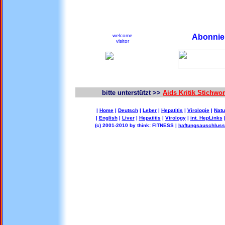
welcome
Abonnier
visitor
bitte unterstützt >>
Aids Kritik Stichw
|
Home
|
Deutsch
|
Leber
|
Hepatitis
|
Virologie
|
Natu
|
English
|
Liver
|
Hepatitis
|
Virology
|
int. HepLinks
(c) 2001-2010 by think: FITNESS |
haftungsauschluss 