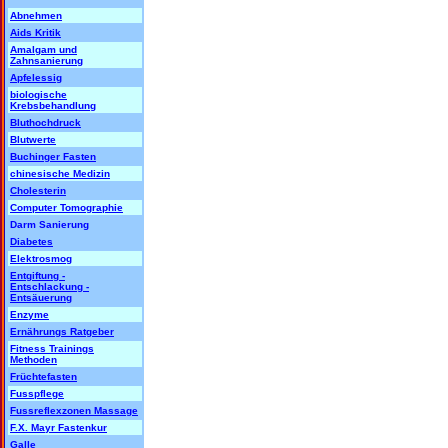
Abnehmen
Aids Kritik
Amalgam und
Zahnsanierung
Apfelessig
biologische
Krebsbehandlung
Bluthochdruck
Blutwerte
Buchinger Fasten
chinesische Medizin
Cholesterin
Computer Tomographie
Darm Sanierung
Diabetes
Elektrosmog
Entgiftung -
Entschlackung -
Entsäuerung
Enzyme
Ernährungs Ratgeber
Fitness Trainings
Methoden
Früchtefasten
Fusspflege
Fussreflexzonen Massage
F.X. Mayr Fastenkur
Galle