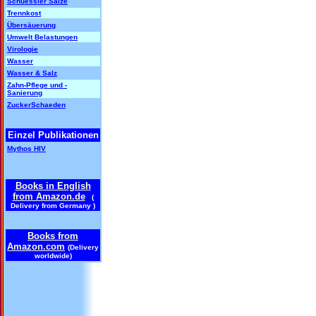
Schuessler Salze
Trennkost
Übersäuerung
Umwelt Belastungen
Virologie
Wasser
Wasser & Salz
Zahn-Pflege und -
Sanierung
ZuckerSchaeden
Einzel Publikationen
Mythos HIV
Books in English
from Amazon.de
(
Delivery from Germany )
Books from
Amazon.com
(Delivery
worldwide)