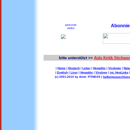
welcome
Abonnier
visitor
bitte unterstützt >>
Aids Kritik Stichw
|
Home
|
Deutsch
|
Leber
|
Hepatitis
|
Virologie
|
Natu
|
English
|
Liver
|
Hepatitis
|
Virology
|
int. HepLinks
(c) 2001-2010 by think: FITNESS |
haftungsauschluss 