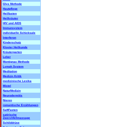
Glyx Methode
Hautpflege
Heilfasten
Heilkräuter
HIV und AIDS
Immunsystem
individuelle Schicksale
Interferon
Kinderschutz
Kloster Heilkunde
Kräutergarten
Leber
Montignac Methode
Lymph System
Meditation
Medizin Kritik
medizinische Lexika
Mistel
NaturMedizin
Neurodermitis
Nieren
romantische Erzählungen
SaftFasten
satirische
Zwerchfellmassage
Schilddrüse