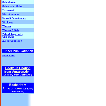
Schilddrüse
Schuessler Salze
Trennkost
Übersäuerung
Umwelt Belastungen
Virologie
Wasser
Wasser & Salz
Zahn-Pflege und -
Sanierung
ZuckerSchaeden
Einzel Publikationen
Mythos HIV
Books in English
from Amazon.de
(
Delivery from Germany )
Books from
Amazon.com
(Delivery
worldwide)