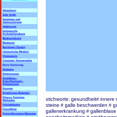
Abnehmen
Aids Kritik
Amalgam und
Zahnsanierung
Apfelessig
biologische
Krebsbehandlung
Bluthochdruck
Blutwerte
Buchinger Fasten
chinesische Medizin
Cholesterin
Computer Tomographie
Darm Sanierung
Diabetes
Elektrosmog
Entgiftung -
Entschlackung -
Entsäuerung
Enzyme
Ernährungs Ratgeber
Fitness Trainings
stichworte: gesundheit# innere m
Methoden
steine # galle beschwerden # ga
Früchtefasten
Fusspflege
gallenerkrankung # gallenblase
Fussreflexzonen Massage