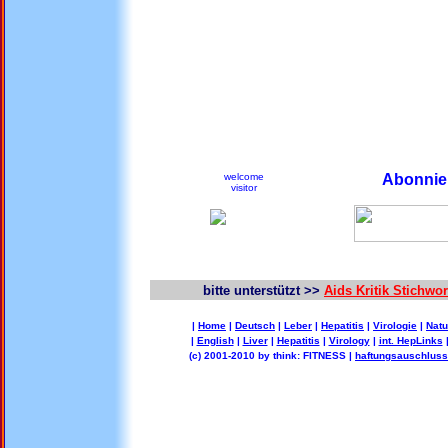
welcome
Abonnier
visitor
bitte unterstützt >>
Aids Kritik Stichw
|
Home
|
Deutsch
|
Leber
|
Hepatitis
|
Virologie
|
Natu
|
English
|
Liver
|
Hepatitis
|
Virology
|
int. HepLinks
(c) 2001-2010 by think: FITNESS |
haftungsauschluss 