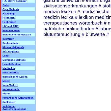
ganzheitsmedizin # ernährungs
F.X. Mayr Fastenkur
zivilisationserkrankungen # st
Galle
Glyx Methode
medizin lexikon # medizinisch
Hautpflege
medizin lexika # lexikon medizi
Heilfasten
therapeutisches wörterbuch # n
Heilkräuter
HIV und AIDS
natürliche heilmethoden # laborw
Immunsystem
blutuntersuchung # blutwerte #
individuelle Schicksale
Interferon
Kinderschutz
Kloster Heilkunde
Kräutergarten
Leber
Montignac Methode
Lymph System
Meditation
Medizin Kritik
medizinische Lexika
Mistel
NaturMedizin
Neurodermitis
Nieren
romantische Erzählungen
SaftFasten
satirische
Zwerchfellmassage