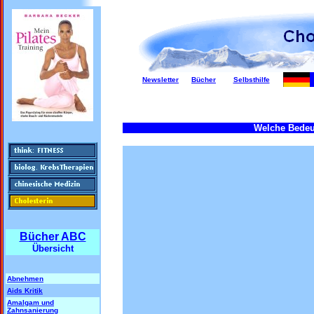
Newsletter
Bücher
Selbsthilfe
Welche Bedeu
Bücher ABC
Übersicht
Abnehmen
Aids Kritik
Amalgam und
Zahnsanierung