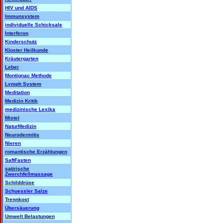
HIV und AIDS
Immunsystem
individuelle Schicksale
Interferon
Kinderschutz
Kloster Heilkunde
Kräutergarten
Leber
Montignac Methode
Lymph System
Meditation
Medizin Kritik
medizinische Lexika
Mistel
NaturMedizin
Neurodermitis
Nieren
romantische Erzählungen
SaftFasten
satirische
Zwerchfellmassage
Schilddrüse
Schuessler Salze
Trennkost
Übersäuerung
Umwelt Belastungen