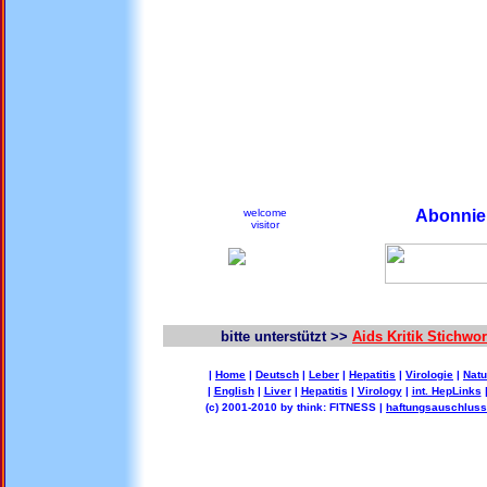
welcome
Abonnier
visitor
bitte unterstützt >>
Aids Kritik Stichw
|
Home
|
Deutsch
|
Leber
|
Hepatitis
|
Virologie
|
Natu
|
English
|
Liver
|
Hepatitis
|
Virology
|
int. HepLinks
(c) 2001-2010 by think: FITNESS |
haftungsauschluss 