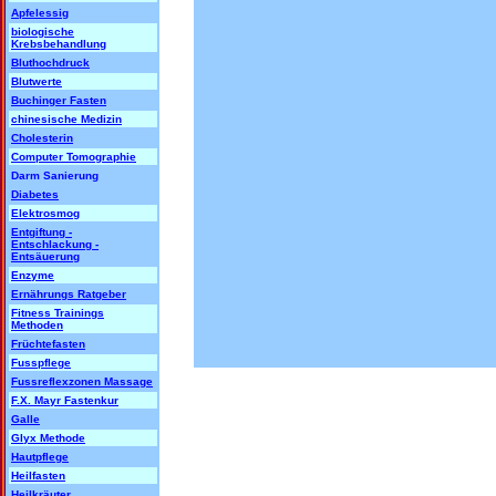
Apfelessig
biologische
Krebsbehandlung
Bluthochdruck
Blutwerte
Buchinger Fasten
chinesische Medizin
Cholesterin
Computer Tomographie
Darm Sanierung
Diabetes
Elektrosmog
Entgiftung -
Entschlackung -
Entsäuerung
Enzyme
Ernährungs Ratgeber
Fitness Trainings
Methoden
Früchtefasten
Fusspflege
Fussreflexzonen Massage
F.X. Mayr Fastenkur
Galle
Glyx Methode
Hautpflege
Heilfasten
Heilkräuter