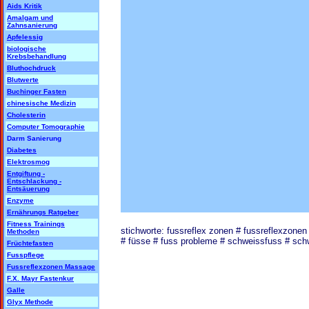
Aids Kritik
Amalgam und
Zahnsanierung
Apfelessig
biologische
Krebsbehandlung
Bluthochdruck
Blutwerte
Buchinger Fasten
chinesische Medizin
Cholesterin
Computer Tomographie
Darm Sanierung
Diabetes
Elektrosmog
Entgiftung -
Entschlackung -
Entsäuerung
Enzyme
Ernährungs Ratgeber
Fitness Trainings
stichworte: fussreflex zonen # fussreflexzonen
Methoden
# füsse # fuss probleme # schweissfuss # sch
Früchtefasten
Fusspflege
Fussreflexzonen Massage
F.X. Mayr Fastenkur
Galle
Glyx Methode