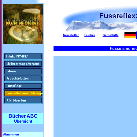
Newsletter
Bücher
Selbsthilfe
Füsse sind nic
Bücher ABC
Übersicht
Abnehmen