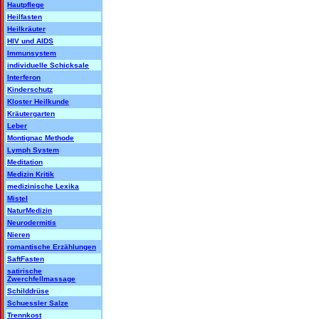
Hautpflege
Heilfasten
Heilkräuter
HIV und AIDS
Immunsystem
individuelle Schicksale
Interferon
Kinderschutz
Kloster Heilkunde
Kräutergarten
Leber
Montignac Methode
Lymph System
Meditation
Medizin Kritik
medizinische Lexika
Mistel
NaturMedizin
Neurodermitis
Nieren
romantische Erzählungen
SaftFasten
satirische
Zwerchfellmassage
Schilddrüse
Schuessler Salze
Trennkost