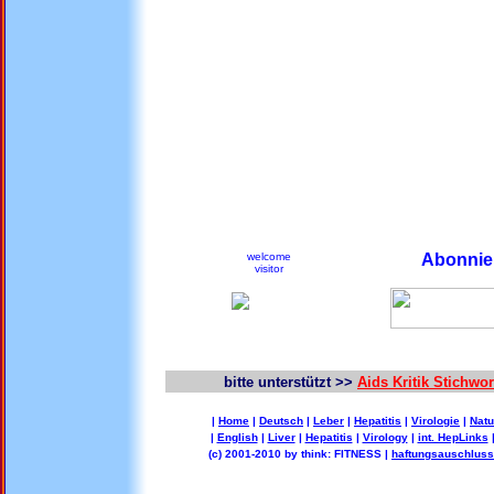
welcome
Abonnier
visitor
bitte unterstützt >>
Aids Kritik Stichw
|
Home
|
Deutsch
|
Leber
|
Hepatitis
|
Virologie
|
Natu
|
English
|
Liver
|
Hepatitis
|
Virology
|
int. HepLinks
(c) 2001-2010 by think: FITNESS |
haftungsauschluss 