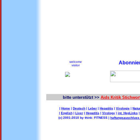
welcome
Abonnier
visitor
bitte unterstützt >>
Aids Kritik Stichwo
|
Home
|
Deutsch
|
Leber
|
Hepatitis
|
Virologie
|
Natu
|
English
|
Liver
|
Hepatitis
|
Virology
|
int. HepLinks
(c) 2001-2010 by think: FITNESS |
haftungsauschluss 