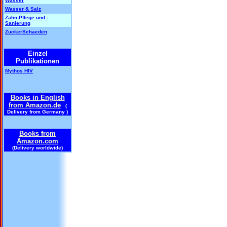
Wasser
Wasser & Salz
Zahn-Pflege und -
Sanierung
ZuckerSchaeden
Einzel
Publikationen
Mythos HIV
Books in English
from Amazon.de
(
Delivery from Germany )
Books from
Amazon.com
(Delivery worldwide)