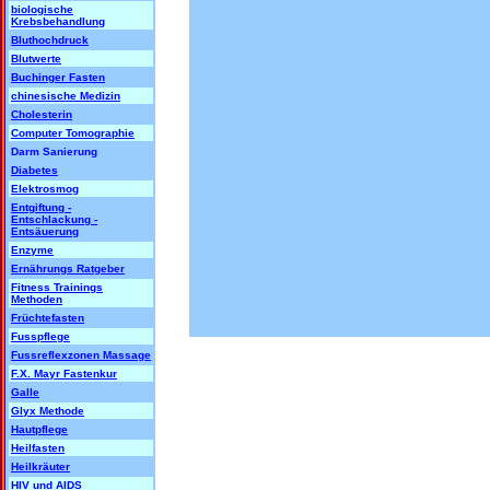
biologische
Krebsbehandlung
Bluthochdruck
Blutwerte
Buchinger Fasten
chinesische Medizin
Cholesterin
Computer Tomographie
Darm Sanierung
Diabetes
Elektrosmog
Entgiftung -
Entschlackung -
Entsäuerung
Enzyme
Ernährungs Ratgeber
Fitness Trainings
Methoden
Früchtefasten
Fusspflege
Fussreflexzonen Massage
F.X. Mayr Fastenkur
Galle
Glyx Methode
Hautpflege
Heilfasten
Heilkräuter
HIV und AIDS