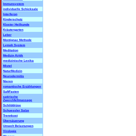
Immunsystem
individuelle Schicksale
Interferon
Kinderschutz
Kloster Heilkunde
Kräutergarten
Leber
Montignac Methode
Lymph System
Meditation
Medizin Kritik
medizinische Lexika
Mistel
NaturMedizin
Neurodermitis
Nieren
romantische Erzählungen
SaftFasten
satirische
Zwerchfellmassage
Schilddrüse
Schuessler Salze
Trennkost
Übersäuerung
Umwelt Belastungen
Virologie