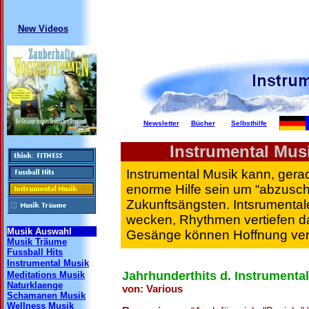
New Videos
Newsletter
Bücher
Selbsthilfe
Instrumental Musik
Instrumental Musik kann, gera
enorme Hilfe sein um “abzusc
Zukunftsängsten. Intsrumenta
wecken, Rhythmen vertiefen da
Musik Auswahl
Gesänge können Hoffnung vermi
Musik Träume
Fussball Hits
Instrumental Musik
Jahrhunderthits d. Instrument
Meditations Musik
Naturklaenge
von: Various
Schamanen Musik
Wellness Musik