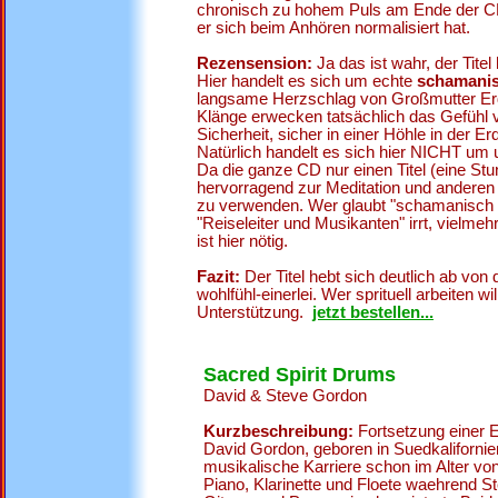
chronisch zu hohem Puls am Ende der CD
er sich beim Anhören normalisiert hat.
Rezensension:
Ja das ist wahr, der Titel
Hier handelt es sich um echte
schamanis
langsame Herzschlag von Großmutter Er
Klänge erwecken tatsächlich das Gefühl 
Sicherheit, sicher in einer Höhle in der Er
Natürlich handelt es sich hier NICHT um
Da die ganze CD nur einen Titel (eine Stun
hervorragend zur Meditation und andere
zu verwenden. Wer glaubt "schamanisch 
"Reiseleiter und Musikanten" irrt, vielmeh
ist hier nötig.
Fazit:
Der Titel hebt sich deutlich ab von
wohlfühl-einerlei. Wer sprituell arbeiten will
Unterstützung.
jetzt bestellen...
Sacred Spirit Drums
David & Steve Gordon
Kurzbeschreibung:
Fortsetzung einer 
David Gordon, geboren in Suedkalifornie
musikalische Karriere schon im Alter von
Piano, Klarinette und Floete waehrend St