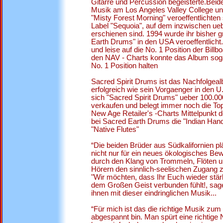
Gitarre und Percussion begeisterte.Beide
Musik am Los Angeles Valley College un
"Misty Forest Morning" veroeffentlichten
Label "Sequoia", auf dem inzwischen ue
erschienen sind. 1994 wurde ihr bisher g
Earth Drums" in den USA veroeffentlicht.
und leise auf die No. 1 Position der Bill
den NAV - Charts konnte das Album soga
No. 1 Position halten
Sacred Spirit Drums ist das Nachfolgea
erfolgreich wie sein Vorgaenger in den U
sich "Sacred Spirit Drums" ueber 100.0
verkaufen und belegt immer noch die Top 
New Age Retailer's -Charts Mittelpunkt 
bei Sacred Earth Drums die "Indian Ha
"Native Flutes"
“Die beiden Brüder aus Südkalifornien p
nicht nur für ein neues ökologisches Bew
durch den Klang von Trommeln, Flöten 
Hörern den sinnlich-seelischen Zugang zu
"Wir möchten, dass Ihr Euch wieder stär
dem Großen Geist verbunden fühlt!, sage
ihnen mit dieser eindringlichen Musik...
“Für mich ist das die richtige Musik zu
abgespannt bin. Man spürt eine richtige