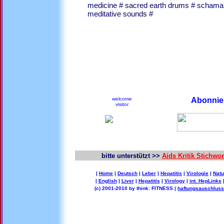
medicine # sacred earth drums # schaman
meditative sounds #
welcome
Abonnier
visitor
bitte unterstützt >>
Aids Kritik Stichw
|
Home
|
Deutsch
|
Leber
|
Hepatitis
|
Virologie
|
Natu
|
English
|
Liver
|
Hepatitis
|
Virology
|
int. HepLinks
(c) 2001-2010 by think: FITNESS |
haftungsauschluss 