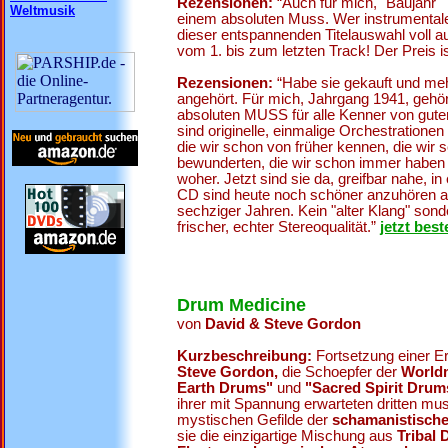
Rezensionen:
“Auch für mich, "Baujahr" 
Weltmusik
einem absoluten Muss. Wer instrumentale
dieser entspannenden Titelauswahl voll au
vom 1. bis zum letzten Track! Der Preis is
Rezensionen:
“Habe sie gekauft und meh
angehört. Für mich, Jahrgang 1941, geh
absoluten MUSS für alle Kenner von gute
sind originelle, einmalige Orchestratione
die wir schon von früher kennen, die wi
bewunderten, die wir schon immer haben 
woher. Jetzt sind sie da, greifbar nahe, in
CD sind heute noch schöner anzuhören al
sechziger Jahren. Kein "alter Klang" sond
frischer, echter Stereoqualität.”
jetzt beste
Drum Medicine
von
David & Steve Gordon
Kurzbeschreibung:
Fortsetzung einer E
Steve Gordon,
die Schoepfer der
Worldm
Earth Drums"
und
"Sacred Spirit Dru
ihrer mit Spannung erwarteten dritten mus
mystischen Gefilde der
schamanistisch
sie die einzigartige Mischung aus
Tribal 