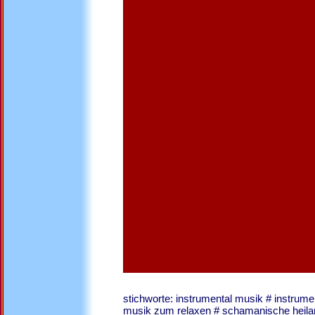
stichworte: instrumental musik # instrum
musik zum relaxen # schamanische heila