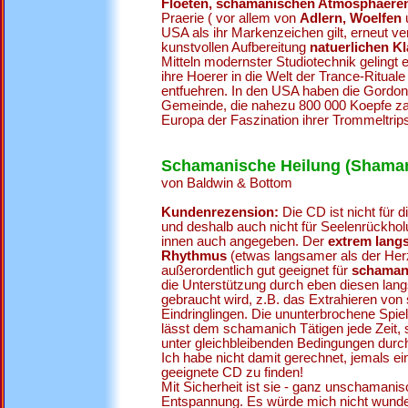
Floeten, schamanischen Atmosphaere
Praerie ( vor allem von
Adlern, Woelfen
USA als ihr Markenzeichen gilt, erneut ve
kunstvollen Aufbereitung
natuerlichen K
Mitteln modernster Studiotechnik gelingt 
ihre Hoerer in die Welt der Trance-Ritu
entfuehren. In den USA haben die Gordons
Gemeinde, die nahezu 800 000 Koepfe zae
Europa der Faszination ihrer Trommeltrips
Schamanische Heilung (Shaman
von Baldwin & Bottom
Kundenrezension:
Die CD ist nicht für d
und deshalb auch nicht für Seelenrückhol
innen auch angegeben. Der
extrem lang
Rhythmus
(etwas langsamer als der Her
außerordentlich gut geeignet für
schamani
die Unterstützung durch eben diesen l
gebraucht wird, z.B. das Extrahieren von s
Eindringlingen. Die ununterbrochene Spie
lässt dem schamanich Tätigen jede Zeit, 
unter gleichbleibenden Bedingungen durc
Ich habe nicht damit gerechnet, jemals ein
geeignete CD zu finden!
Mit Sicherheit ist sie - ganz unschamanis
Entspannung. Es würde mich nicht wunde