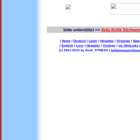
bitte unterstützt >>
Aids Kritik Stichw
|
Home
|
Deutsch
|
Leber
|
Hepatitis
|
Virologie
|
Natu
|
English
|
Liver
|
Hepatitis
|
Virology
|
int. HepLinks
(c) 2001-2010 by think: FITNESS |
haftungsauschluss 