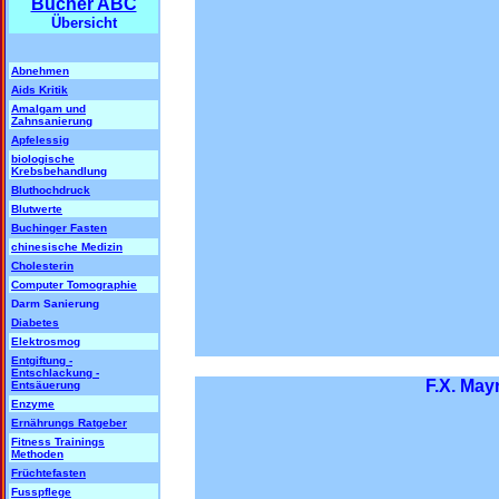
Bücher ABC
Übersicht
Abnehmen
Aids Kritik
Amalgam und
Zahnsanierung
Apfelessig
biologische
Krebsbehandlung
Bluthochdruck
Blutwerte
Buchinger Fasten
chinesische Medizin
Cholesterin
Computer Tomographie
Darm Sanierung
Diabetes
Elektrosmog
Entgiftung -
Entschlackung -
F.X. May
Entsäuerung
Enzyme
Ernährungs Ratgeber
Fitness Trainings
Methoden
Früchtefasten
Fusspflege