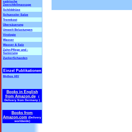
satirische
Zwerchfellmassage
Schilddrüse
Schuessler Salze
Trennkost
Übersäuerung
Umwelt Belastungen
Virologie
Wasser
Wasser & Salz
Zahn-Pflege und -
Sanierung
ZuckerSchaeden
Einzel Publikationen
Mythos HIV
Books in English
from Amazon.de
(
Delivery from Germany )
Books from
Amazon.com
(Delivery
worldwide)