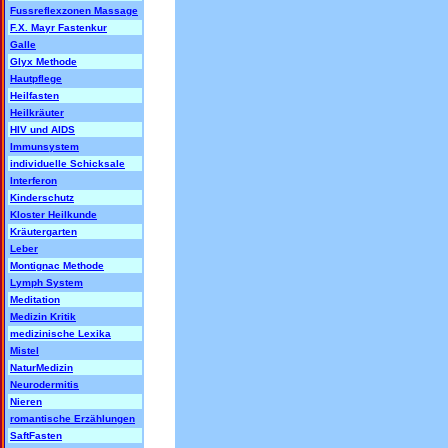
Fussreflexzonen Massage
F.X. Mayr Fastenkur
Galle
Glyx Methode
Hautpflege
Heilfasten
Heilkräuter
HIV und AIDS
Immunsystem
individuelle Schicksale
Interferon
Kinderschutz
Kloster Heilkunde
Kräutergarten
Leber
Montignac Methode
Lymph System
Meditation
Medizin Kritik
medizinische Lexika
Mistel
NaturMedizin
Neurodermitis
Nieren
romantische Erzählungen
SaftFasten