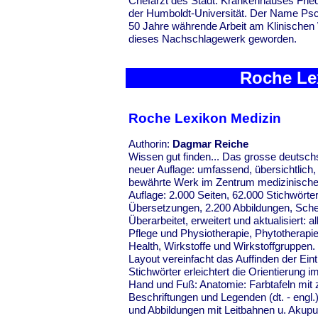
Chefarzt des Städt. Krankenhauses Fried
der Humboldt-Universität. Der Name Psc
50 Jahre währende Arbeit am Klinische
dieses Nachschlagewerk gew
Roche Le
Roche Lexikon Medizin
Authorin:
Dagmar
Wissen gut finden... Das grosse deutsch
neuer Auflage: umfassend, übersichtlich, 
bewährte Werk im Zentrum medizinischer
Auflage: 2.000 Seiten, 62.000 Stichwörte
Übersetzungen, 2.200 Abbildungen, Sche
Überarbeitet, erweitert und aktualisiert: a
Pflege und Physiotherapie, Phytotherapi
Health, Wirkstoffe und Wirkstoffgruppen
Layout vereinfacht das Auffinden der Eint
Stichwörter erleichtert die Orientierung 
Hand und Fuß: Anatomie: Farbtafeln mit
Beschriftungen und Legenden (dt. - engl.
und Abbildungen mit Leitbahnen u. Aku