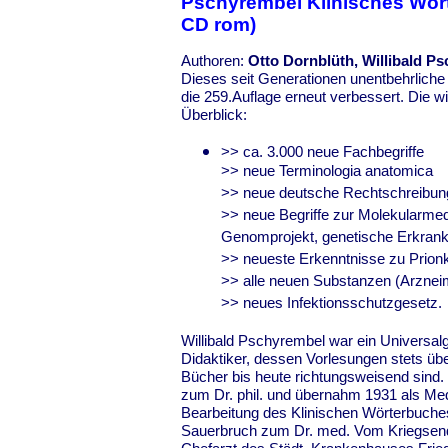
Pschyrembel Klinisches Wör
CD rom)
Authoren:
Otto Dornblüth, Willibald P
Dieses seit Generationen unentbehrlich
die 259.Auflage erneut verbessert. Die 
Überblick:
>> ca. 3.000 neue Fachbegriffe
>> neue Terminologia anatomica
>> neue deutsche Rechtschreibun
>> neue Begriffe zur Molekularmedi
Genomprojekt, genetische Erkran
>> neueste Erkenntnisse zu Prion
>> alle neuen Substanzen (Arzneim
>> neues Infektionsschutzgesetz.
Willibald Pschyrembel war ein Universalg
Didaktiker, dessen Vorlesungen stets üb
Bücher bis heute richtungsweisend sind.
zum Dr. phil. und übernahm 1931 als Medi
Bearbeitung des Klinischen Wörterbuches
Sauerbruch zum Dr. med. Vom Kriegsen