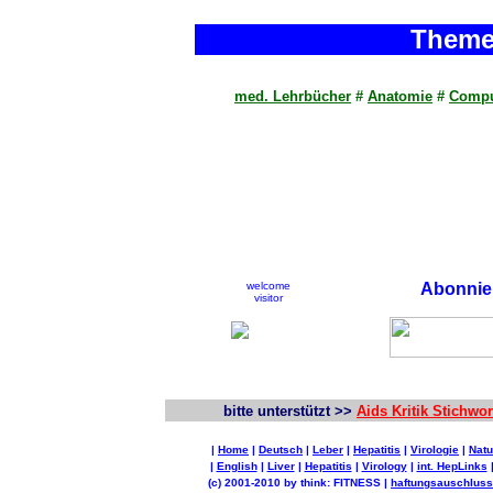
Theme
med. Lehrbücher
#
Anatomie
#
Compu
welcome
Abonnier
visitor
bitte unterstützt >>
Aids Kritik Stichw
|
Home
|
Deutsch
|
Leber
|
Hepatitis
|
Virologie
|
Natu
|
English
|
Liver
|
Hepatitis
|
Virology
|
int. HepLinks
(c) 2001-2010 by think: FITNESS |
haftungsauschluss 