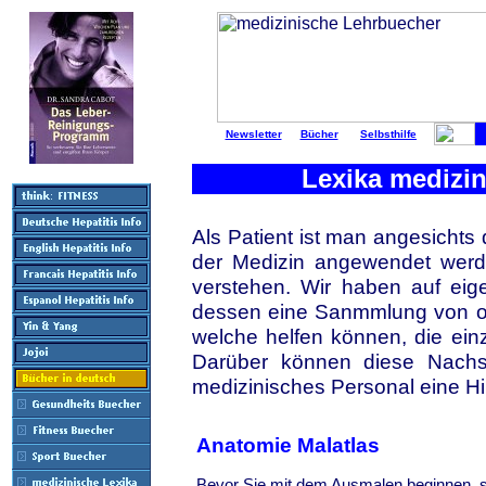
Newsletter
Bücher
Selbsthilfe
Lexika medizin
Als Patient ist man angesichts 
der Medizin angewendet werde
verstehen. Wir haben auf eige
dessen eine Sanmmlung von on
welche helfen können, die ein
Darüber können diese Nachs
medizinisches Personal eine Hil
Anatomie Malatlas
Bevor Sie mit dem Ausmalen beginnen, s