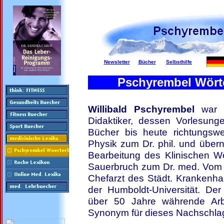
Newsletter
Bücher
Selbsthilfe
Pschyrembel Wörte
Willibald Pschyrembel
war e
Didaktiker, dessen Vorlesung
Bücher bis heute richtungswe
Physik zum Dr. phil. und über
Bearbeitung des Klinischen Wö
Sauerbruch zum Dr. med. Vom 
Chefarzt des Städt. Krankenha
der Humboldt-Universität. De
über 50 Jahre währende Arb
Synonym für dieses Nachschla