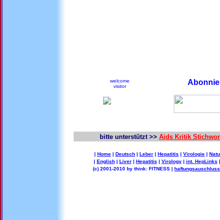
welcome
Abonnier
visitor
bitte unterstützt >>
Aids Kritik Stichw
|
Home
|
Deutsch
|
Leber
|
Hepatitis
|
Virologie
|
Natu
|
English
|
Liver
|
Hepatitis
|
Virology
|
int. HepLinks
(c) 2001-2010 by think: FITNESS |
haftungsauschluss 