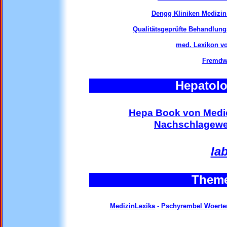
Dengg Kliniken Medizin 
Qualitätsgeprüfte Behandlung
med. Lexikon vo
Fremdwö
Hepatolo
Hepa Book von Medic
Nachschlagewer
la
Theme
MedizinLexika
-
Pschyrembel Woerte