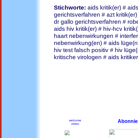
Stichworte:
aids kritik(er) # aid
gerichtsverfahren # azt kritik(er)
dr gallo gerichtsverfahren # rober
aids hiv kritik(er) # hiv-hcv kritik(
haart nebenwirkungen # interfero
nebenwirkung(en) # aids lüge(n) #
hiv test falsch positiv # hiv lüge(
kritische virologen # aids kriti
welcome
Abonnier
visitor