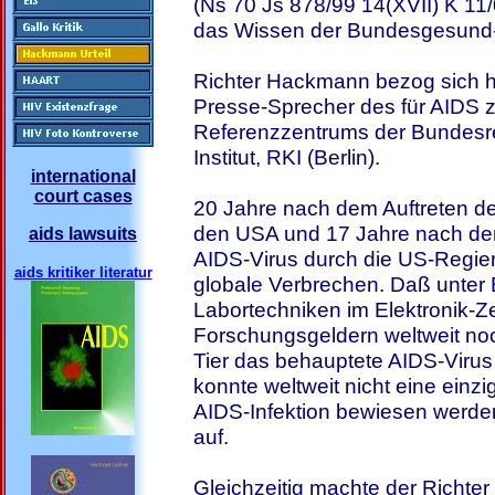
(Ns 70 Js 878/99 14(XVII) K 11/
das Wissen der Bundesgesund-
Richter Hackmann bezog sich hi
Presse-Sprecher des für AIDS 
Referenzzentrums der Bundesr
Institut, RKI (Berlin).
international
court cases
20 Jahre nach dem Auftreten de
den USA und 17 Jahre nach de
aids lawsuits
AIDS-Virus durch die US-Regieru
aids kritiker literatur
globale Verbrechen. Daß unter
Labortechniken im Elektronik-Zei
Forschungsgeldern weltweit no
Tier das behauptete AIDS-Virus
konnte weltweit nicht eine einz
AIDS-Infektion bewiesen werden,
auf.
Gleichzeitig machte der Richte