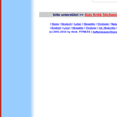
bitte unterstützt >>
Aids Kritik Stichw
|
Home
|
Deutsch
|
Leber
|
Hepatitis
|
Virologie
|
Natu
|
English
|
Liver
|
Hepatitis
|
Virology
|
int. HepLinks
(c) 2001-2010 by think: FITNESS |
haftungsauschluss 