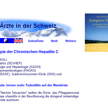
EinkaufTipps
Musik
Wellness
ie der Chronischen Hepatitis C
SASL)
atitis (SEVHEP)
logie und Hepatologie (SGGH)
astroenterologen (FAGAS)
(EKAF), Subkommissionen Klinik (SKK) und
de: Immer mehr Todesfälle auf der Warteliste
"Nackte Tatsachen" wollen die Ärzte, das Pflegepersonal
ppe sharelife in der Bevölkerung die dringend notwendige
ende auslösen.