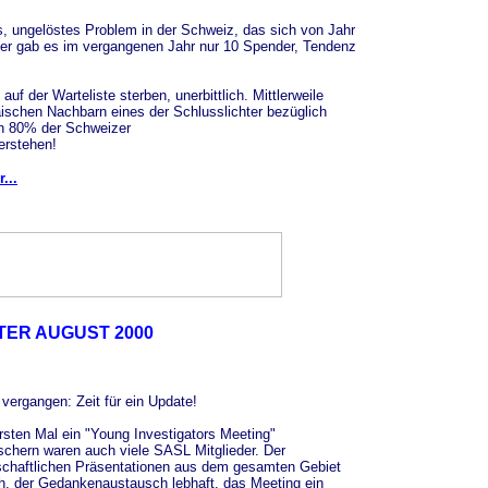
, ungelöstes Problem in der Schweiz, das sich von Jahr
hner gab es im vergangenen Jahr nur 10 Spender, Tendenz
uf der Warteliste sterben, unerbittlich. Mittlerweile
äischen Nachbarn eines der Schlusslichter bezüglich
n 80% der Schweizer
erstehen!
...
ER AUGUST 2000
 vergangen: Zeit für ein Update!
rsten Mal ein "Young Investigators Meeting"
schern waren auch viele SASL Mitglieder. Der
schaftlichen Präsentationen aus dem gesamten Gebiet
ch, der Gedankenaustausch lebhaft, das Meeting ein