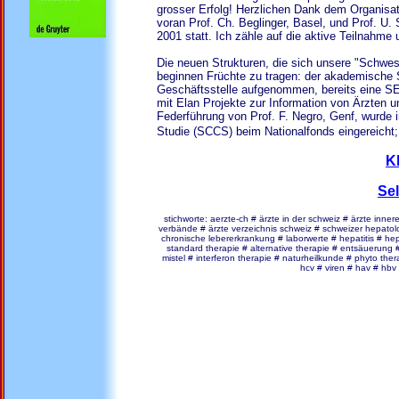
grosser Erfolg! Herzlichen Dank dem Organisa
voran Prof. Ch. Beglinger, Basel, und Prof. U.
2001 statt. Ich zähle auf die aktive Teilnahme
Die neuen Strukturen, die sich unsere "Schwes
beginnen Früchte zu tragen: der akademische Se
Geschäftsstelle aufgenommen, bereits eine S
mit Elan Projekte zur Information von Ärzten u
Federführung von Prof. F. Negro, Genf, wurde 
Studie (SCCS) beim Nationalfonds eingereicht
K
Sel
stichworte: aerzte-ch # ärzte in der schweiz # ärzte inner
verbände # ärzte verzeichnis schweiz # schweizer hepato
chronische lebererkrankung # laborwerte # hepatitis # h
standard therapie # alternative therapie # entsäuerung
mistel # interferon therapie # naturheilkunde # phyto thera
hcv # viren # hav # hbv #