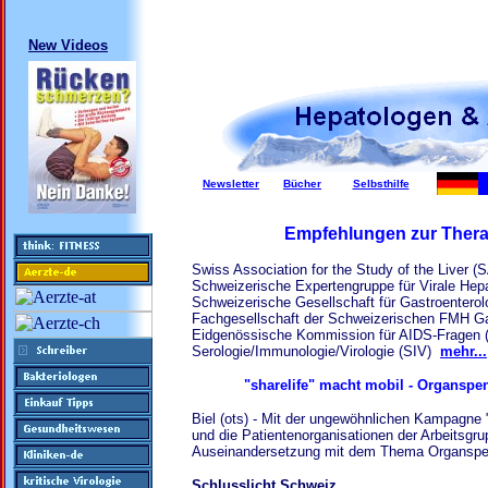
New Videos
Newsletter
Bücher
Selbsthilfe
Empfehlungen zur Therap
Swiss Association for the Study of the Liver (
Schweizerische Expertengruppe für Virale Hep
Schweizerische Gesellschaft für Gastroentero
Fachgesellschaft der Schweizerischen FMH G
Eidgenössische Kommission für AIDS-Fragen 
Serologie/Immunologie/Virologie (SIV)
mehr...
"sharelife" macht mobil - Organspen
Biel (ots) - Mit der ungewöhnlichen Kampagne 
und die Patientenorganisationen der Arbeitsgru
Auseinandersetzung mit dem Thema Organsp
Schlusslicht Schweiz