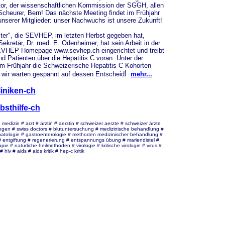
tor, der wissenschaftlichen Kommission der SGGH, allen
 Scheurer, Bern! Das nächste Meeting findet im Frühjahr
 unserer Mitglieder: unser Nachwuchs ist unsere Zukunft!
ter", die SEVHEP, im letzten Herbst gegeben hat,
kretär, Dr. med. E. Odenheimer, hat sein Arbeit in der
EVHEP Homepage www.sevhep.ch eingerichtet und treibt
nd Patienten über die Hepatitis C voran. Unter der
im Frühjahr die Schweizerische Hepatitis C Kohorten
!
; wir warten gespannt auf dessen Entscheid
mehr...
liniken-ch
bsthilfe-ch
e medizin # arzt # ärztin # aerztin # schweizer aerzte # schweizer ärzte
logen # swiss doctors # blutuntersuchung # medizinische behandlung #
epatologie # gastroenterologie # methoden medizinischer behandlung #
 # entgiftung # regenerierung # entspannungs übung # mariendistel #
pie # natürliche heilmethoden # virologie # kritische virologie # virus #
 hiv # aids # aids kritik # hep-c kritik